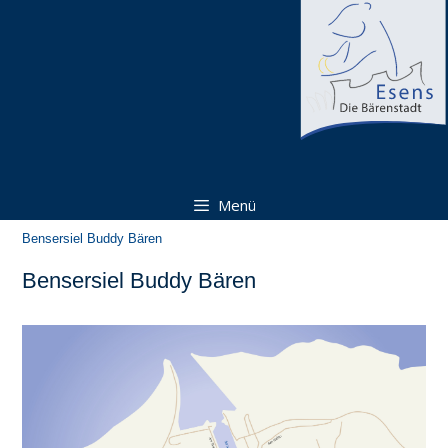
Zum
Zum
Inhalt
Inhalt
springen
springen
Menü
Bensersiel Buddy Bären
Bensersiel Buddy Bären