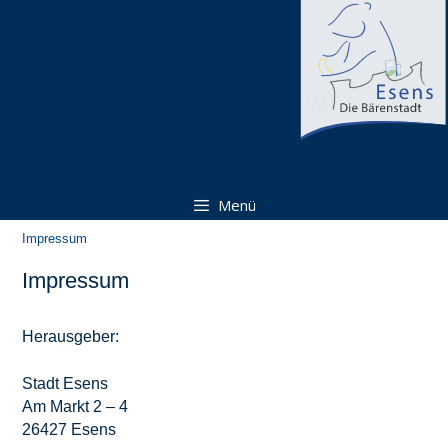
Zum
Zum
Inhalt
Inhalt
springen
springen
Menü
Impressum
Impressum
Herausgeber:
Stadt Esens
Am Markt 2 – 4
26427 Esens