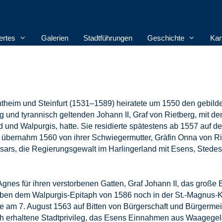
rtes
Galerien
Stadtführungen
Geschichte
Kar
theim und Steinfurt (1531–1589) heiratete um 1550 den gebilde
g und tyrannisch geltenden Johann II, Graf von Rietberg, mit de
 und Walpurgis, hatte. Sie residierte spätestens ab 1557 auf d
übernahm 1560 von ihrer Schwiegermutter, Gräfin Onna von Ri
sars, die Regierungsgewalt im Harlingerland mit Esens, Stedes
gnes für ihren verstorbenen Gatten, Graf Johann II, das große 
neben dem Walpurgis-Epitaph von 1586 noch in der St.-Magnus-K
ete am 7. August 1563 auf Bitten von Bürgerschaft und Bürgermei
ch erhaltene Stadtprivileg, das Esens Einnahmen aus Waagege