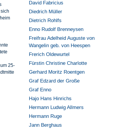
David Fabricius
s
 sich
Diedrich Müller
theim
Dietrich Rohlfs
Enno Rudolf Brenneysen
Freifrau Adelheid Auguste von
hnte
Wangelin geb. von Heespen
tete
Frerich Oldewurtel
Fürstin Christine Charlotte
zum 25-
Gerhard Moritz Roentgen
dtmitte
Graf Edzard der Große
Graf Enno
Hajo Hans Hinrichs
Hermann Ludwig Allmers
Hermann Ruge
Jann Berghaus