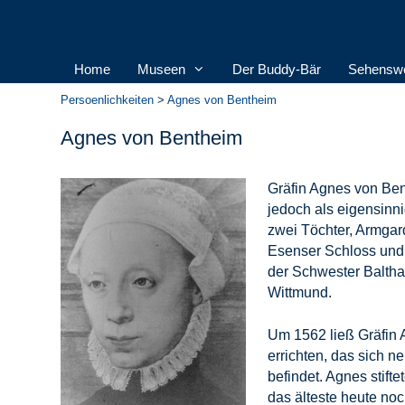
Home
Museen
Der Buddy-Bär
Sehenswe
Persoenlichkeiten
>
Agnes von Bentheim
Agnes von Bentheim
Gräfin Agnes von Ben
jedoch als eigensinni
zwei Töchter, Armgard
Esenser Schloss und 
der Schwester Baltha
Wittmund.
Um 1562 ließ Gräfin A
errichten, das sich 
befindet. Agnes stift
das älteste heute no