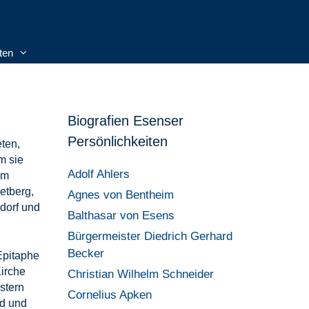
ten
Biografien Esenser
Persönlichkeiten
ten,
m sie
Adolf Ahlers
em
etberg,
Agnes von Bentheim
dorf und
Balthasar von Esens
Bürgermeister Diedrich Gerhard
Becker
Epitaphe
irche
Christian Wilhelm Schneider
stern
Cornelius Apken
ld und