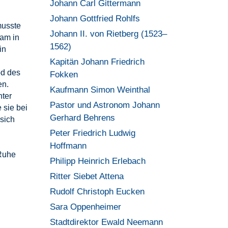
Johann Carl Gittermann
Johann Gottfried Rohlfs
musste
Johann II. von Rietberg (1523–
kam in
1562)
in
Kapitän Johann Friedrich
od des
Fokken
en.
Kaufmann Simon Weinthal
hter
Pastor und Astronom Johann
 sie bei
Gerhard Behrens
 sich
Peter Friedrich Ludwig
Hoffmann
 Ruhe
Philipp Heinrich Erlebach
Ritter Siebet Attena
Rudolf Christoph Eucken
Sara Oppenheimer
Stadtdirektor Ewald Neemann