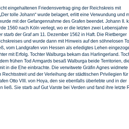
cht eingehaltenen Friedensvertrag ging der Reichskreis mit
 „Der tolle Johann“ wurde belagert, erlitt eine Verwundung und 
“ wurde mit der Gefangennahme des Grafen beendet. Johann II. 
de 1560 nach Köln verlegt, wo er die letzten zwei Lebensjahre 
er starb der Graf am 11. Dezember 1562 in Haft. Die Rietberger
eichskreises und wurde dann mit Hinweis auf den söhnelosen T
ließ, vom Landgrafen von Hessen als erledigtes Lehen eingezog
ter mit Erfolg. Tochter Walburga bekam das Harlingerland. Toc
m frühen Tod Armgards besaß Walburga beide Territorien, die
 mit in die Ehe einbrachte. Die verwitwete Gräfin Agnes widmete
echtsstreit und der Verleihung der städtischen Privilegien für
en Otto VIII. von Hoya, den sie ebenfalls überlebte und in der
 ließ. Sie starb auf Gut Varste bei Verden und fand ihre letzte