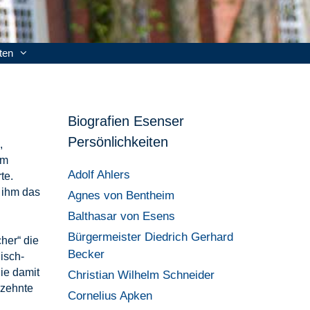
ten
Biografien Esenser
Persönlichkeiten
,
im
Adolf Ahlers
te.
 ihm das
Agnes von Bentheim
Balthasar von Esens
Bürgermeister Diedrich Gerhard
cher“ die
Becker
isch-
ie damit
Christian Wilhelm Schneider
rzehnte
Cornelius Apken