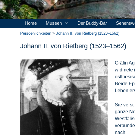
Home
Museen
Der Buddy-Bär
Sehenswe
Persoenlichkeiten
>
Johann II. von Rietberg (1523–1562)
Johann II. von Rietberg (1523–1562)
Gräfin Ag
widmete i
ostfriesi
Beide Epi
Leben er
Sie versc
ganze No
Westfälis
verbunde
nach.