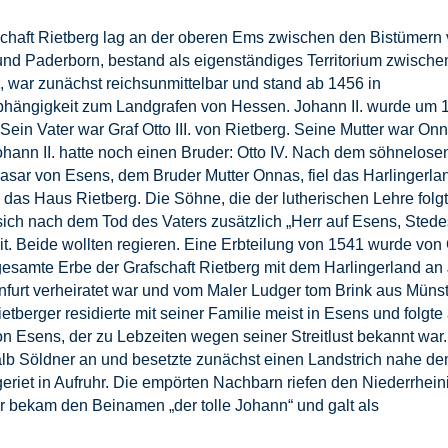
schaft Rietberg lag an der oberen Ems zwischen den Bistümern
nd Paderborn, bestand als eigenständiges Territorium zwische
 war zunächst reichsunmittelbar und stand ab 1456 in
hängigkeit zum Landgrafen von Hessen. Johann II. wurde um 
Sein Vater war Graf Otto III. von Rietberg. Seine Mutter war On
hann II. hatte noch einen Bruder: Otto IV. Nach dem söhnelose
asar von Esens, dem Bruder Mutter Onnas, fiel das Harlingerla
das Haus Rietberg. Die Söhne, die der lutherischen Lehre folgt
ich nach dem Tod des Vaters zusätzlich „Herr auf Esens, Stede
t. Beide wollten regieren. Eine Erbteilung von 1541 wurde von 
as gesamte Erbe der Grafschaft Rietberg mit dem Harlingerland a
infurt verheiratet war und vom Maler Ludger tom Brink aus Münst
ietberger residierte mit seiner Familie meist in Esens und folgte
on Esens, der zu Lebzeiten wegen seiner Streitlust bekannt war
shalb Söldner an und besetzte zunächst einen Landstrich nahe d
geriet in Aufruhr. Die empörten Nachbarn riefen den Niederrhein
r bekam den Beinamen „der tolle Johann“ und galt als