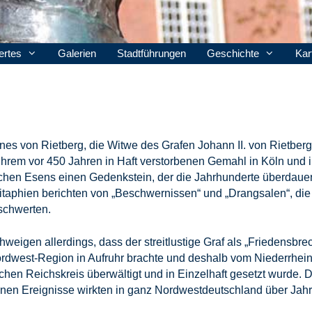
rtes
Galerien
Stadtführungen
Geschichte
Kar
nes von Rietberg, die Witwe des Grafen Johann II. von Rietberg
hrem vor 450 Jahren in Haft verstorbenen Gemahl in Köln und 
schen Esens einen Gedenkstein, der die Jahrhunderte überdauer
taphien berichten von „Beschwernissen“ und „Drangsalen“, die
schwerten.
hweigen allerdings, dass der streitlustige Graf als „Friedensbre
rdwest-Region in Aufruhr brachte und deshalb vom Niederrhein
chen Reichskreis überwältigt und in Einzelhaft gesetzt wurde. D
nen Ereignisse wirkten in ganz Nordwestdeutschland über Jah