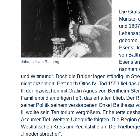
Die Graf
Münster u
und 1807,
Lehensab
geboren. 
Esens. Jo
von Balth
Esens an 
Johann II von Rietberg
nannten s
und Wittmund“. Doch die Brüder lagen ständig im Strei
nicht akzeptiert. Erst nach Ottos IV. Tod 1553 fiel d
II, der inzwischen mit Gräfin Agnes von Bentheim-Ste
Familienbild anfertigen ließ, das erhalten blieb. Der R
seiner Politik seinem verstorbenen Onkel Balthasar v
II. wollte sein Territorium vergrößern. Er heuerte de
Accumer Tief. Weitere Übergriffe folgten. Die Region 
Westfälischen Kreis um Rechtshilfe an. Der Rietberge
„Friedensbrecher“.