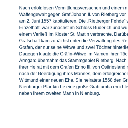
Nach erfolglosen Vermittlungsversuchen und einem ni
Waffengewalt gegen Graf Johann II. von Rietberg vor.
am 2. Juni 1557 kapitulieren. Die „Rietberger Fehde
Einzelhaft, war zunächst im Schloss Büderich und wur
einem Verließ im Kloster St. Martin verbrachte. Darüb
Grafschaft kam zunächst unter die Verwaltung des R
Grafen, der nur seine Witwe und zwei Töchter hinter
Dagegen klagte die Gräfin-Witwe im Namen ihrer Töch
Armgard übernahm das Stammgebiet Rietberg. Nach de
ihrer Heirat mit dem Grafen Enno III. von Ostfriesland
nach der Beerdigung ihres Mannes, dem erfolgreichen R
Wittmund einer neuen Ehe. Sie heiratete 1568 den Graf
Nienburger Pfarrkirche eine große Grabtumba errichten
neben ihrem zweiten Mann in Nienburg.