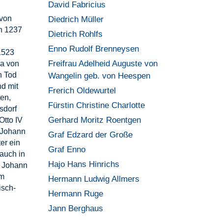
David Fabricius
 von
Diedrich Müller
n 1237
Dietrich Rohlfs
Enno Rudolf Brenneysen
1523
Freifrau Adelheid Auguste von
na von
n Tod
Wangelin geb. von Heespen
nd mit
Frerich Oldewurtel
en,
Fürstin Christine Charlotte
sdorf
Gerhard Moritz Roentgen
Otto IV
n Johann
Graf Edzard der Große
er ein
Graf Enno
 auch in
Hajo Hans Hinrichs
. Johann
em
Hermann Ludwig Allmers
isch-
Hermann Ruge
Jann Berghaus