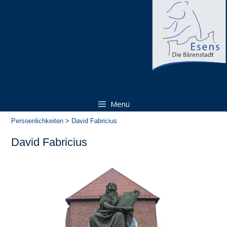
Zum
Zum
Inhalt
Inhalt
springen
springen
Menü
Persoenlichkeiten
>
David Fabricius
David Fabricius